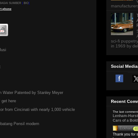
BAGAI SUMBER
|
BIO
]
manufacturers 
t
phone
sci-fi puppetr
in 1969 by del
lusi
Social Media
t
m Water Patented by Stanley Meyer
 get here
Recent Com
r from Cincinati with nearly 1,000 vehicle
The last comment
Lenham-Hurst 
Cars of a Bol
ebatang Pensil modern
Eckhart
4
Thank you for s