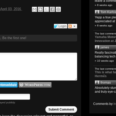
leave a comment
» 8 weeks ago
April 03, 2016
Tom Karls
Yepp a true pl
appreciated at 
» 8 weeks ago
Login
The last comment
Yamaha Motoro
t.
Be the first one!
Innovation at
james
Really fascina
balancing tech o
» 10 weeks ago
The last comment
This is what 
Hermés
thomas
Absolutely stun
and truly eye-c
ayed publicly.
Comments by
I
Submit Comment