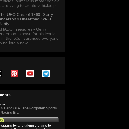
vehicles, numerous motor vehicle
are vying to create vehicles p...
The UFO Cars of 1969: Gerry
Anderson's Unearthed Sci-Fi
Rarity
SHADO Treasures - Gerry
Anderson , known for his iconic
y in the '60s , surprised everyone
ving into a new...
ments
s for
GT and GTR: The Forgotten Sports
d Racing Era
9p
topping by and taking the time to