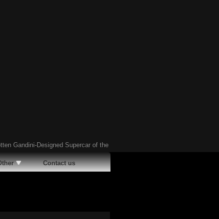
Gandini-Designed Supercar of the ’90s
Ã¢�¢
Have You Heard About This B
Other
Contact us