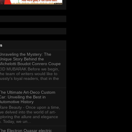
ts
Unraveling the Mystery: The
Unique Story Behind the
Michelotti Boudot Conrero Coupe
EID MUBARAK Before we begin,
the team of writers would like to
ussty's loyal readers, that in the
The Ultimate Art-Deco Custom
Car: Unveiling the Best in
Automotive History
Rare Beauty - Once upon a time,
we delved into the world of art-
xploring the allure and elegance
n. Today, we un...
The Electron Quasar electric