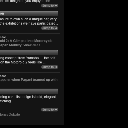
. I'm delighted you enjoyed the...
son
easure to own such a unique car, very
the exhibitions we have participated...
s for
id 2: A Glimpse into Motorcycle
 Japan Mobility Show 2023
ting concept from Yamaha — the self-
n the Motoroid 2 feels like ...
s for
happens when Pagani teamed up with
ning car—its design is bold, elegant,
atching.
ntenseDebate