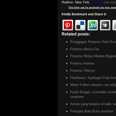
Hudson, New York.
***
[EKA |
DARI BER
Note:
This
blog
can be accessed
via
your
smar
Kindly Bookmark and Share it:
Related posts:
Inventor
Penggagas Pertama Teori Evo
Penemu Mesin Fax
Penemu Rotasi Medan Magne
Penemu Antena
Penemu Televisi
Flashback: Hydrogen Fuel fro
When Fuller's dreams can only
Frank Brogan, a humble invento
creations
Sosok yang berjasa di balik s
Pencipta Bola Bumi pertama