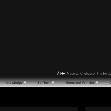
Ã¢�¢
Maserati Chubasco: The Forgotten 
Knowledge
Sci-Tech
Motorized Vehicles