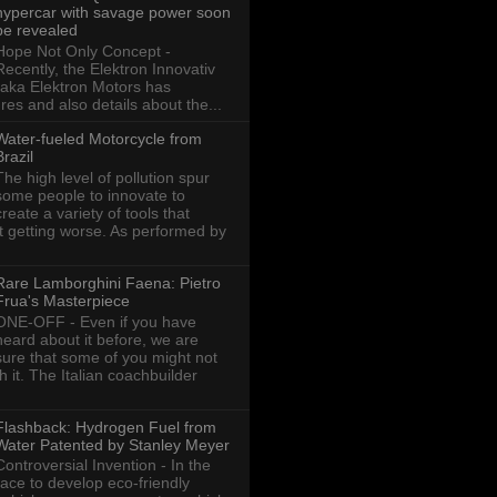
hypercar with savage power soon
be revealed
Hope Not Only Concept -
Recently, the Elektron Innovativ
aka Elektron Motors has
res and also details about the...
Water-fueled Motorcycle from
Brazil
The high level of pollution spur
some people to innovate to
create a variety of tools that
ot getting worse. As performed by
Rare Lamborghini Faena: Pietro
Frua's Masterpiece
ONE-OFF - Even if you have
heard about it before, we are
sure that some of you might not
th it. The Italian coachbuilder
Flashback: Hydrogen Fuel from
Water Patented by Stanley Meyer
Controversial Invention - In the
race to develop eco-friendly