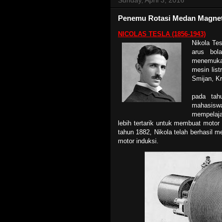
Penemu Rotasi Medan Magne
NICOLAS TESLA (1856-1943)
Nikola Tes
arus bol
menemukan
mesin listr
Smijan, Kr
pada tah
mahasiswa 
mempelaja
lebih tertarik untuk membuat motor 
tahun 1882, Nikola telah berhasil
motor induksi.