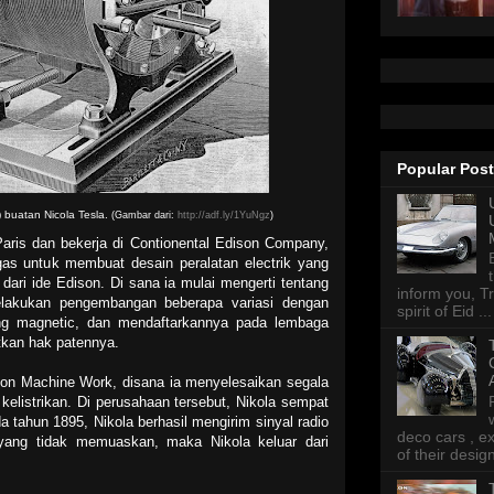
Popular Pos
) buatan Nicola Tesla.
(Gambar dari:
http://adf.ly/1YuNgz
)
Paris dan bekerja di Contionental Edison Company,
gas untuk membuat desain peralatan electrik yang
dari ide Edison. Di sana ia mulai mengerti tentang
inform you, Tr
elakukan pengembangan beberapa variasi dengan
spirit of Eid ...
ng magnetic, dan mendaftarkannya pada lembaga
tkan hak patennya.
ison Machine Work, disana ia menyelesaikan segala
elistrikan. Di perusahaan tersebut, Nikola sempat
 tahun 1895, Nikola berhasil mengirim sinyal radio
deco cars , e
 yang tidak memuaskan, maka Nikola keluar dari
of their desig