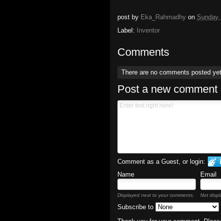
post by
Eka_Rahmadhy
on
Sunday, 
Label:
Inventor
Comments
There are no comments posted ye
Post a new comment
Comment as a Guest, or login:
Name
Email
Displayed next to your comments.
Not displ
Subscribe to