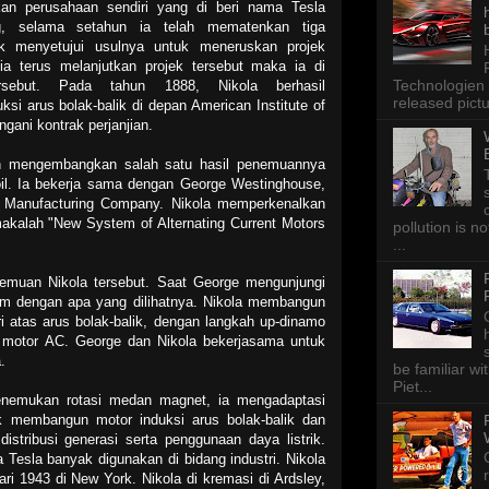
kan perusahaan sendiri yang di beri nama Tesla
ng, selama setahun ia telah mematenkan tiga
k menyetujui usulnya untuk meneruskan projek
 ia terus melanjutkan projek tersebut maka ia di
Technologien 
rsebut. Pada tahun 1888, Nikola berhasil
released pictu
si arus bolak-balik di depan American Institute of
gani kontrak perjanjian.
ah mengembangkan salah satu hasil penemuannya
oil. Ia bekerja sama dengan George Westinghouse,
d Manufacturing Company. Nikola memperkenalkan
makalah "New System of Alternating Current Motors
pollution is n
...
nemuan Nikola tersebut. Saat George mengunjungi
gum dengan apa yang dilihatnya. Nikola membangun
i atas arus bolak-balik, dengan langkah up-dinamo
n motor AC. George dan Nikola bekerjasama untuk
.
be familiar wi
Piet...
enemukan rotasi medan magnet, ia mengadaptasi
k membangun motor induksi arus bolak-balik dan
istribusi generasi serta penggunaan daya listrik.
 Tesla banyak digunakan di bidang industri. Nikola
ri 1943 di New York. Nikola di kremasi di Ardsley,