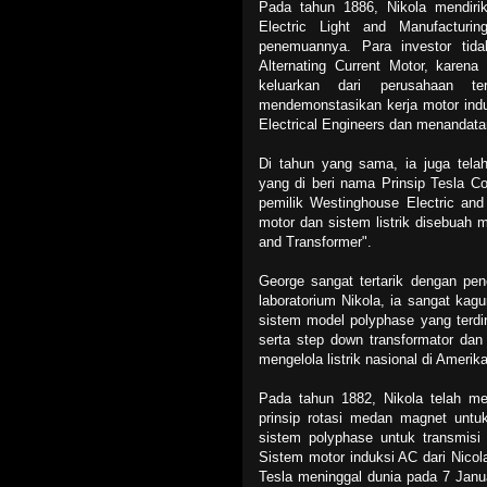
Pada tahun 1886, Nikola mendiri
Electric Light and Manufacturi
penemuannya. Para investor tida
Alternating Current Motor, karena
keluarkan dari perusahaan te
mendemonstasikan kerja motor induk
Electrical Engineers dan menandatan
Di tahun yang sama, ia juga tel
yang di beri nama Prinsip Tesla C
pemilik Westinghouse Electric an
motor dan sistem listrik disebuah 
and Transformer".
George sangat tertarik dengan pe
laboratorium Nikola, ia sangat ka
sistem model polyphase yang terdir
serta step down transformator da
mengelola listrik nasional di Amerika
Pada tahun 1882, Nikola telah m
prinsip rotasi medan magnet untu
sistem polyphase untuk transmisi d
Sistem motor induksi AC dari Nicola
Tesla meninggal dunia pada 7 Janua